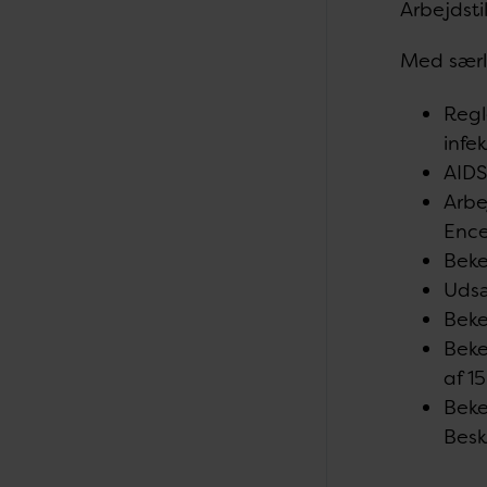
Arbejdst
Med særl
Regl
infe
AIDS
Arbe
Ence
Beke
Udsæ
Beke
Beke
af 1
Beke
Besk