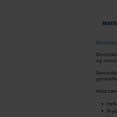
Beredska
Beredskab
og samti
Beredskab
generell
Med særl
Helh
Sky