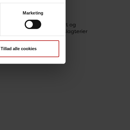
Marketing
rinær- og fødevareområdet og
rol med fødevarer, landets slagterier
Tillad alle cookies
n nævnes: