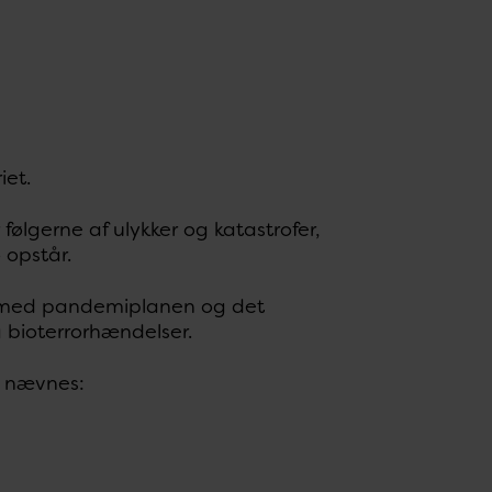
iet.
følgerne af ulykker og katastrofer,
 opstår.
lse med pandemiplanen og det
 bioterrorhændelser.
n nævnes: