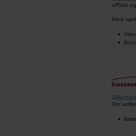
affald og
Med særl
Hånd
Bioc
Sikkerhed
Der udfør
Beke