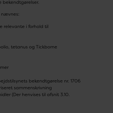
de bekendtgørelser.
n nævnes:
 relevante i forhold til
 polio, tetanus og Tickborne
smer
jdstilsynets bekendtgørelse nr. 1706
riseret sammenskrivning
er (Der henvises til afsnit 3.10.