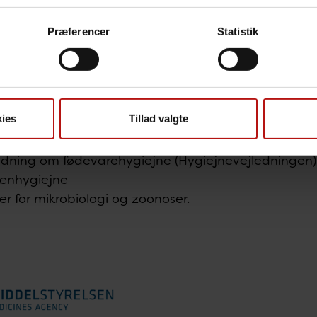
Præferencer
Statistik
styrelsen
udarbejder og håndhæver regler på vete
t reglerne bliver overholdt via vejledning og via kont
nære forhold.
ies
Tillad valgte
ig relevans for det infektionshygiejniske område ka
edning om fødevarehygiejne (Hygiejnevejledningen)
kenhygiejne
er for mikrobiologi og zoonoser.