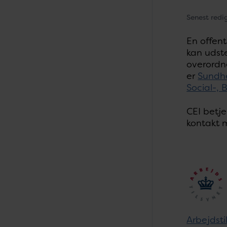
Senest redi
En offen
kan udste
overordne
er
Sundhe
Social-, 
CEI betje
kontakt 
Arbejdsti