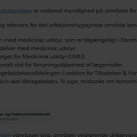
elstyrelsen
er national myndighed på området for 
ig relevans for det infektionshygiejniske område ka
yn med medicinsk udstyr, som er tilgængeligt i Danm
elser med medicinsk udstyr
lget for Medicinsk udstyr (UMU)
onalt råd for forsyningssikkerhed af lægemidler
agekaldelsesafdelingen (i sektion for Tilladelser & For
cin skal tilbagekaldes, fx pga. mistanke om kontami
elsen
varetager bl.a. områder vedrørende drikkeva