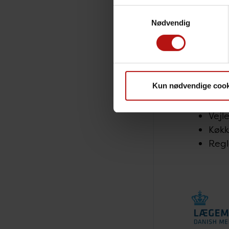
Samtykkevalg
Nødvendig
Fødevare
sikrer, a
og veteri
Kun nødvendige cook
Med særl
Vejl
Køk
Regl