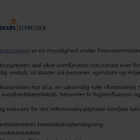
bsstyrelsen
er en myndighed under Forsvarsminister
sstyrelsen skal sikre samfundets robusthed over for 
dig undgå, at skader på personer, ejendom og miljø
sstyrelsen har bl.a. en væsentlig rolle i forbinde
e sundhedsberedskab, herunder fx fugleinfluenza og
ig relevans for det infektionshygiejniske område ka
edsorienteret beredskabsplanlægning
brudsberedskab