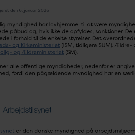
geret den 6. januar 2026
tlig myndighed har lovhjemmel til at være myndig
de påbud og, hvis ikke de opfyldes, sanktioner. De r
de i forhold til de enkelte styrelser. Det overordn
ds- og Kirkeministeriet
(ISM, tidligere SUM). Ældre-
Bolig- og Ældreministeriet
(SM).
ner alle offentlige myndigheder, nedenfor er angive
med, fordi den pågældende myndighed har en særlig 
lsynet
er den danske myndighed på arbejdsmiljøomr