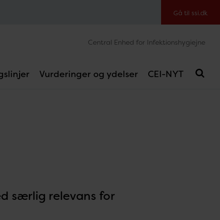
Gå til ssi.dk
Central Enhed for Infektionshygiejne
slinjer
Vurderinger og ydelser
CEI-NYT
 særlig relevans for