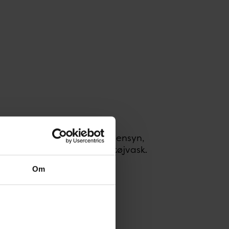
e underlagt energimæssige hensyn,
ilation og temperatur ved tøjvask.
Om
aler.