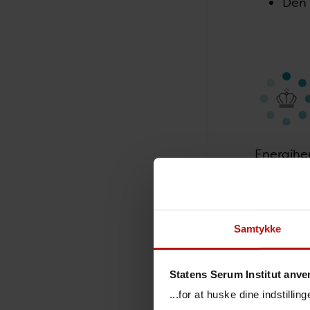
Den 
Energihe
Infektion
bl.a. når
Se
Energi
Samtykke
Ener
Statens Serum Institut anve
...for at huske dine indstilli