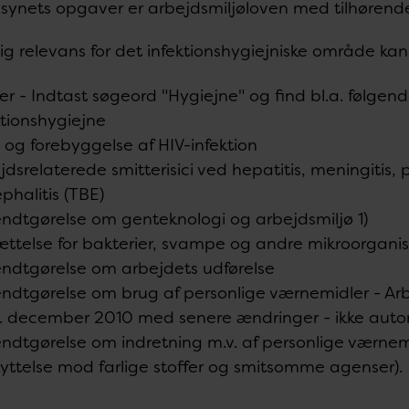
ilsynets opgaver er arbejdsmiljøloven med tilhøren
ig relevans for det infektionshygiejniske område ka
er - Indtast søgeord "Hygiejne" og find bl.a. følgende
ktionshygiejne
 og forebyggelse af HIV-infektion
jdsrelaterede smitterisici ved hepatitis, meningitis,
phalitis (TBE)
ndtgørelse om genteknologi og arbejdsmiljø 1)
ttelse for bakterier, svampe og andre mikroorgani
ndtgørelse om arbejdets udførelse
ndtgørelse om brug af personlige værnemidler - Arbe
5. december 2010 med senere ændringer - ikke auto
ndtgørelse om indretning m.v. af personlige værnemidl
yttelse mod farlige stoffer og smitsomme agenser).