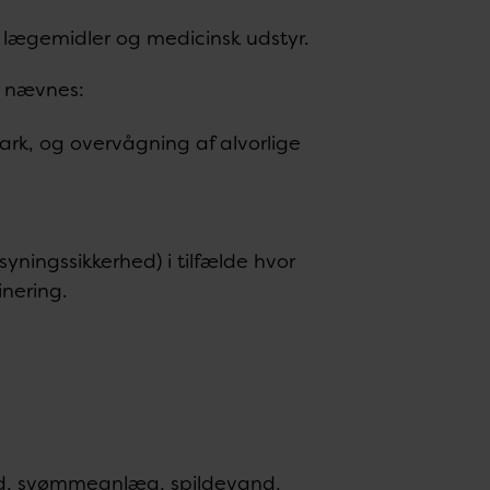
lægemidler og medicinsk udstyr.
n nævnes:
ark, og overvågning af alvorlige
syningssikkerhed) i tilfælde hvor
nering.
nd, svømmeanlæg, spildevand,