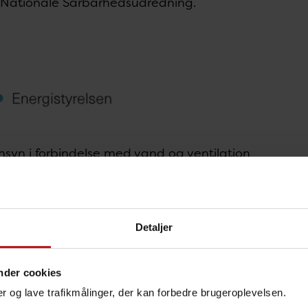
Nationale Sårbarhedsudredning.
nsyn i forbindelse med vand og ventilation
shygiejniske anbefalinger kan i nogle tilfælde vær
 det gælder varmt brugsvand (inkl. fjernvarme), vent
styrelsen
.
Detaljer
gimærkning - krav til offentlige bygninger inkl. hospit
nder cookies
nger og lave trafikmålinger, der kan forbedre brugeroplevelsen.