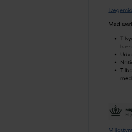
Lægemidd
Med særl
Tils
hænd
Udva
Nati
Tilb
medi
Miljøstyr